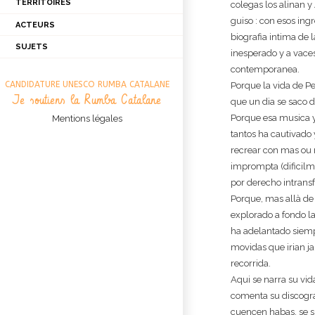
TERRITOIRES
2008
colegas los alinan 
guiso : con esos ing
ACTEURS
2009
CATALUNYA
biografia intima de 
PROVINCE DE BARCELONE
SUJETS
2010
OCCITANIE
ARTISTES
inesperado y a vaces
PROVINCE DE GÉRONE
AGGLOMÉRATION DE MONTPELLIER
contemporanea.
2011
ASSOCIATIONS
ARTICLE
CANDIDATURE UNESCO RUMBA CATALANE
Porque la vida de Pe
PROVINCE DE LLEIDA
BASSIN BITERROIS ET AGDE
2013
HABITANTS
CÉRÉMONIES
Je soutiens la Rumba Catalane
que un dia se saco 
BASSIN CARCASSONNAIS
ANNIVERSAIRES
2015
SPÉCIALISTES
CONCERTS
Porque esa musica y
Mentions légales
BASSIN NARBONNAIS
tantos ha cautivado
BAPTÊMES
2016
STRUCTURES
CONFÉRENCES
recrear con mas ou 
BASSIN NÎMOIS
FÊTES RELIGIEUSES
2017
ENREGISTREMENTS
imprompta (dificilm
BASSIN PERPIGNANAIS
MARIAGES
2018
INFORMATIONS
por derecho intransf
BASSIN TOULOUSAIN
Porque, mas allà de 
BIOGRAPHIE
JUERGAS
explorado a fondo la
CAMARGUE
MUSIQUE
RECHERCHE
ha adelantado siemp
movidas que irian j
recorrida.
Aqui se narra su vida
comenta su discogra
cuencen habas, se s