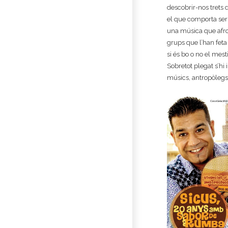
descobrir-nos trets d
el que comporta ser
una música que afro
grups que l’han feta
si és bo o no el mest
Sobretot plegat s’hi 
músics, antropòlegs, 