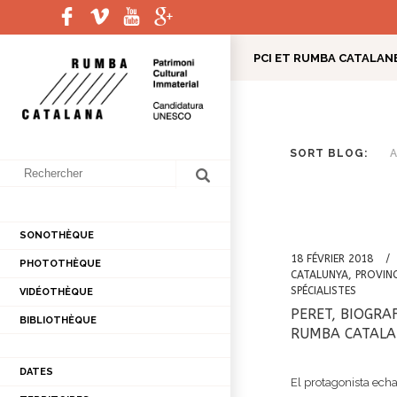
PCI ET RUMBA CATALAN
PRÉSENTATION
LES ATELIERS ET GROUPE
CONFÉRENCES
COORDINATION
EL
H
L
ETUDE PRATIQUE MUS
SORT BLOG:
INTERVIEWS D'ARTIS
SONOTHÈQUE
18 FÉVRIER 2018
PHOTOTHÈQUE
CATALUNYA
,
PROVIN
SPÉCIALISTES
VIDÉOTHÈQUE
PERET, BIOGRA
BIBLIOTHÈQUE
RUMBA CATAL
DATES
El protagonista echa