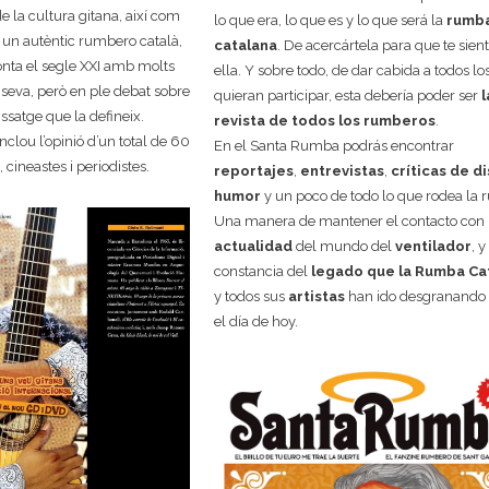
e la cultura gitana, així com
lo que era, lo que es y lo que será la
rumb
 un autèntic rumbero català,
catalana
. De acercártela para que te sien
nta el segle XXI amb molts
ella. Y sobre todo, de dar cabida a todos lo
 seva, però en ple debat sobre
quieran participar, esta debería poder ser
l
issatge que la defineix.
revista de todos los rumberos
.
inclou l’opinió d’un total de 60
En el Santa Rumba podrás encontrar
cineastes i periodistes.
reportajes
,
entrevistas
,
críticas de d
humor
y un poco de todo lo que rodea la
Una manera de mantener el contacto con 
actualidad
del mundo del
ventilador
, y
constancia del
legado que la Rumba Ca
y todos sus
artistas
han ido desgranando 
el día de hoy.