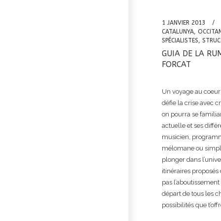
1 JANVIER 2013
CATALUNYA
,
OCCITAN
SPÉCIALISTES
,
STRUC
GUIA DE LA RU
FORCAT
Un voyage au coeur
défie la crise avec c
on pourra se familia
actuelle et ses diffé
musicien, programma
mélomane ou simple 
plonger dans l’unive
itinéraires proposés 
pas l’aboutissement 
départ de tous les c
possibilités que t’of