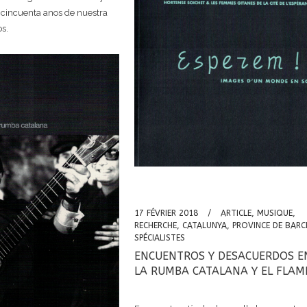
s cincuenta anos de nuestra
s.
17 FÉVRIER 2018
ARTICLE
,
MUSIQUE
,
RECHERCHE
,
CATALUNYA
,
PROVINCE DE BARC
SPÉCIALISTES
ENCUENTROS Y DESACUERDOS E
LA RUMBA CATALANA Y EL FLA