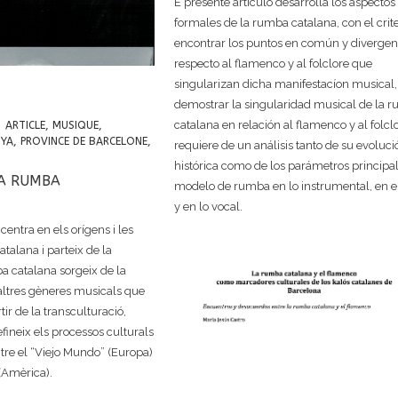
E presente artículo desarrolla los aspectos
formales de la rumba catalana, con el crite
encontrar los puntos en común y divergen
respecto al flamenco y al folclore que
singularizan dicha manifestacíon musical,
demostrar la singularidad musical de la 
catalana en relación al flamenco y al folcl
ARTICLE
,
MUSIQUE
,
NYA
,
PROVINCE DE BARCELONE
,
requiere de un análisis tanto de su evoluci
histórica como de los parámetros principal
LA RUMBA
modelo de rumba en lo instrumental, en el
y en lo vocal.
 centra en els orígens i les
atalana i parteix de la
a catalana sorgeix de la
 altres gèneres musicals que
ir de la transculturació,
ineix els processos culturals
ntre el “Viejo Mundo” (Europa)
(Amèrica).