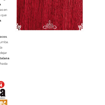
a
tas en
s que
a
iscos
,
 rumba.
la
 dejar
talana
hasta