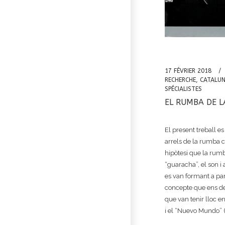
17 FÉVRIER 2018
RECHERCHE
,
CATALU
SPÉCIALISTES
EL RUMBA DE 
El present treball es
arrels de la rumba c
hipòtesi que la rumb
“guaracha”, el son i
es van formant a part
concepte que ens def
que van tenir lloc e
i el “Nuevo Mundo” 