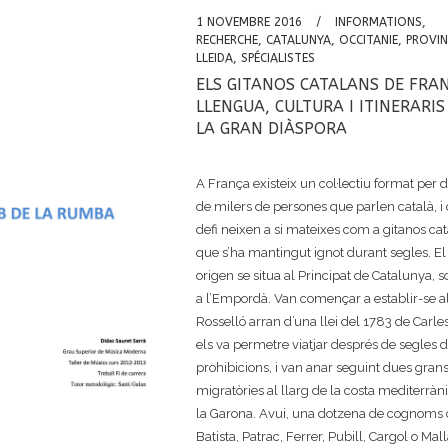
1 NOVEMBRE 2016
INFORMATIONS
,
RECHERCHE
,
CATALUNYA
,
OCCITANIE
,
PROVIN
LLEIDA
,
SPÉCIALISTES
ELS GITANOS CATALANS DE FRAN
LLENGUA, CULTURA I ITINERARIS
LA GRAN DIÀSPORA
A França existeix un col·lectiu format per 
de milers de persones que parlen català, i
defi neixen a si mateixes com a gitanos cat
que s’ha mantingut ignot durant segles. El
origen se situa al Principat de Catalunya, s
a l’Empordà. Van començar a establir-se a
Rosselló arran d’una llei del 1783 de Carles
els va permetre viatjar després de segles 
prohibicions, i van anar seguint dues grans
migratòries al llarg de la costa mediterràni
la Garona. Avui, una dotzena de cognoms
Batista, Patrac, Ferrer, Pubill, Cargol o Mal