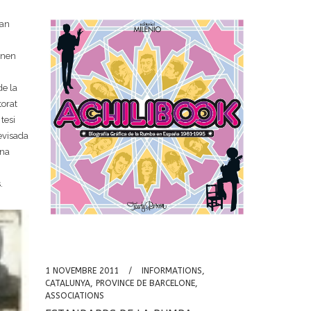
han
enen
de la
torat
tesi
evisada
una
.
1 NOVEMBRE 2011
INFORMATIONS
,
CATALUNYA
,
PROVINCE DE BARCELONE
,
ASSOCIATIONS