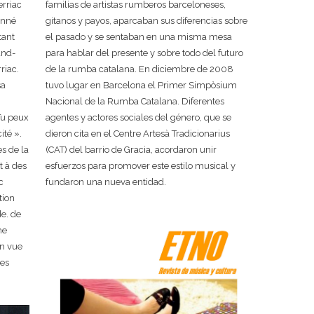
rriac
familias de artistas rumberos barceloneses,
onné
gitanos y payos, aparcaban sus diferencias sobre
tant
el pasado y se sentaban en una misma mesa
and-
para hablar del presente y sobre todo del futuro
riac.
de la rumba catalana. En diciembre de 2008
sa
tuvo lugar en Barcelona el Primer Simpòsium
Nacional de la Rumba Catalana. Diferentes
Tu peux
agentes y actores sociales del género, que se
ité ».
dieron cita en el Centre Artesà Tradicionarius
s de la
(CAT) del barrio de Gracia, acordaron unir
t à des
esfuerzos para promover este estilo musical y
c
fundaron una nueva entidad.
tion
de. de
he
en vue
des