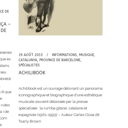
CE DE
ÇA –
 DE
desenes
19 AOÛT 2013
INFORMATIONS
,
MUSIQUE
,
 que es
CATALUNYA
,
PROVINCE DE BARCELONE
,
SPÉCIALISTES
alans,
 seu
ACHILIBOOK
obretot
l
Achilibook est un ouvrage délivrant un panorama
 III que
iconographique et biographique d’une esthétique
de
musicale souvent délaissée par la presse
 rutes
spécialisée : la rumba gitane, catalane et
a i de
espagnole (1961-1995) – Auteur Carles Closa dit
 com
Txarly Brown
la