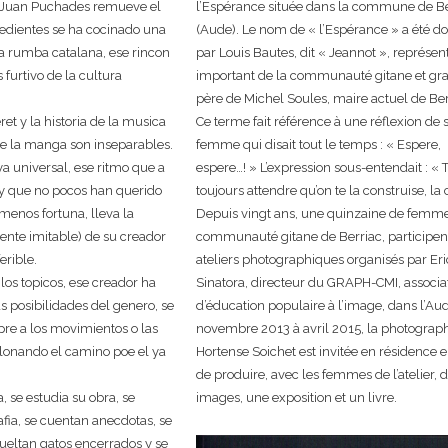
y Juan Puchades remueve el
l’Espérance située dans la commune de Be
redientes se ha cocinado una
(Aude). Le nom de « l’Espérance » a été d
la rumba catalana, ese rincon
par Louis Bautes, dit « Jeannot », représen
 furtivo de la cultura
important de la communauté gitane et gr
père de Michel Soules, maire actuel de Ber
ret y la historia de la musica
Ce terme fait référence à une réflexion de 
de la manga son inseparables.
femme qui disait tout le temps : « Espere,
a universal, ese ritmo que a
espere…! » L’expression sous-entendait : « 
 y que no pocos han querido
toujours attendre qu’on te la construise, la c
menos fortuna, lleva la
Depuis vingt ans, une quinzaine de femme
ente imitable) de su creador
communauté gitane de Berriac, participen
erible.
ateliers photographiques organisés par Eri
los topicos, ese creador ha
Sinatora, directeur du GRAPH-CMI, associa
s posibilidades del genero, se
d’éducation populaire à l’image, dans l’Au
re a los movimientos o las
novembre 2013 à avril 2015, la photograp
alonando el camino poe el ya
Hortense Soichet est invitée en résidence 
de produire, avec les femmes de l’atelier, 
, se estudia su obra, se
images, une exposition et un livre.
fia, se cuentan anecdotas, se
ueltan gatos encerrados y se