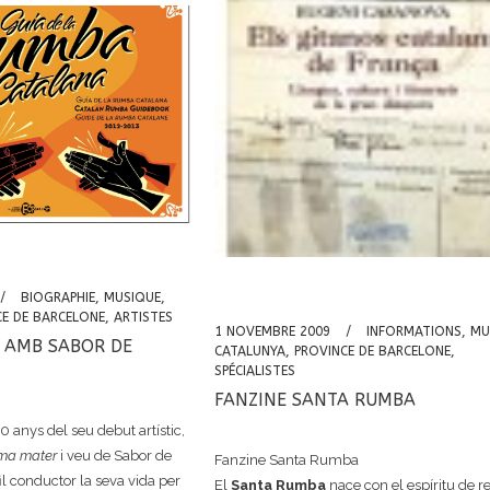
BIOGRAPHIE
,
MUSIQUE
,
CE DE BARCELONE
,
ARTISTES
1 NOVEMBRE 2009
INFORMATIONS
,
MU
S AMB SABOR DE
CATALUNYA
,
PROVINCE DE BARCELONE
,
SPÉCIALISTES
FANZINE SANTA RUMBA
0 anys del seu debut artístic,
ma mater
i veu de Sabor de
Fanzine Santa Rumba
il conductor la seva vida per
El
Santa Rumba
nace con el espíritu de r