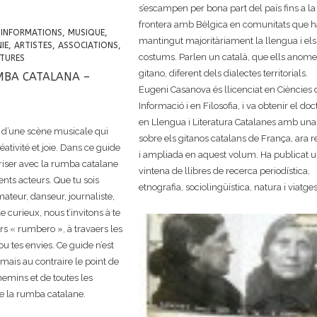
s’escampen per bona part del país fins a la
frontera amb Bèlgica en comunitats que 
INFORMATIONS
,
MUSIQUE
,
mantingut majoritàriament la llengua i els
IE
,
ARTISTES
,
ASSOCIATIONS
,
costums. Parlen un català, que ells anom
TURES
gitano, diferent dels dialectes territorials.
MBA CATALANA –
Eugeni Casanova és llicenciat en Ciències 
Informació i en Filosofia, i va obtenir el doc
en Llengua i Literatura Catalanes amb una 
 d’une scène musicale qui
sobre els gitanos catalans de França, ara r
réativité et joie. Dans ce guide
i ampliada en aquest volum. Ha publicat 
riser avec la rumba catalane
vintena de llibres de recerca periodística,
rents acteurs. Que tu sois
etnografia, sociolingüística, natura i viatges
teur, danseur, journaliste,
curieux, nous t’invitons à te
rs « rumbero », à travaers les
ou tes envies. Ce guide n’est
mais au contraire le point de
hemins et de toutes les
fre la rumba catalane.