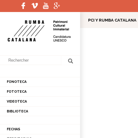
PCI Y RUMBA CATALANA
PRESENTACIÓ
TALLERES Y GRUPO DE T
CONFERENCIAS
COORDINACIÓN
HI
E
L
ESTUDIO DE MÚSICA 
ENTREVISTAS DE AR
FONOTECA
FOTOTECA
VIDEOTECA
BIBLIOTECA
FECHAS