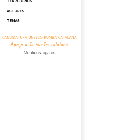
TERRITORIOS
2008
ACTORES
2009
CATALUNYA
PROVINCE DE BARCELONE
TEMAS
2010
ARTISTAS
2011
ASOCIACIONES
CEREMONIAS
CANDIDATURA UNESCO RUMBA CATALANA
2013
ESPECIALISTAS
CONCIERTOS
Apoyo a la rumba catalana
2015
ESTRUCTURAS
CONFERENCIAS
Mentions légales
2016
GRABACIONES
2017
JUERGAS
2018
NOTICIAS