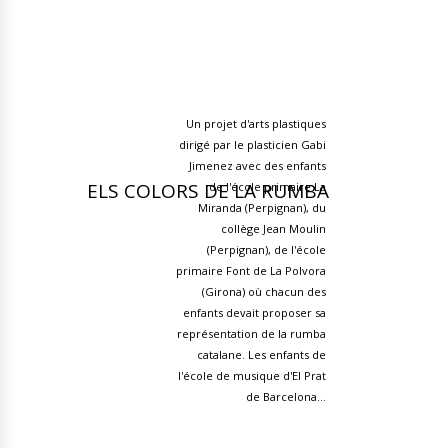
Un projet d'arts plastiques
dirigé par le plasticien Gabi
Jimenez avec des enfants
ELS COLORS DE LA RUMBA
de l'école primaire La
Miranda (Perpignan), du
collège Jean Moulin
(Perpignan), de l'école
primaire Font de La Polvora
(Girona) où chacun des
enfants devait proposer sa
représentation de la rumba
catalane. Les enfants de
l'école de musique d'El Prat
de Barcelona...