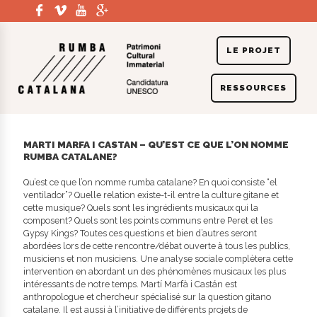
LE PROJET
RESSOURCES
PRÉSENTATION
LES ATELIERS ET GROUPES DE TRAVAIL
CONFÉRENCES
COORDINATION
ELS COLORS DE LA RUMBA
HISTOIRE
LE RÉSEAU DE PARTENAIRES
LE TERRITOIRE
FORUM
MARTI MARFA I CASTAN – QU’EST CE QUE L’ON NOMME
RUMBA CATALANE?
CONVENTION POUR LA SAUVEGARDE
MÉTHODOLOGIE D’INVENTAIRE
COLLOQUES ET SÉMINAIRES
SOUTIENS DU PROJET
PRODUCTIONS ARTISTIQUES
FICHES D'INVENTAIRE
Qu’est ce que l’on nomme rumba catalane? En quoi consiste “el
ETUDE PRATIQUE MUSICALE ET IDENTITÉ GITANE
ventilador”? Quelle relation existe-t-il entre la culture gitane et
cette musique? Quels sont les ingrédients musicaux qui la
BD ET DESSINS DE PRESSE
ROMAN GRAPHIQUE
composent? Quels sont les points communs entre Peret et les
Gypsy Kings? Toutes ces questions et bien d’autres seront
LIVRET PHOTO
INTERVIEWS D'ARTISTES
abordées lors de cette rencontre/débat ouverte à tous les publics,
musiciens et non musiciens. Une analyse sociale complètera cette
intervention en abordant un des phénomènes musicaux les plus
intéressants de notre temps. Martí Marfà i Castán est
anthropologue et chercheur spécialisé sur la question gitano
catalane. Il est aussi à l’initiative de différents projets de