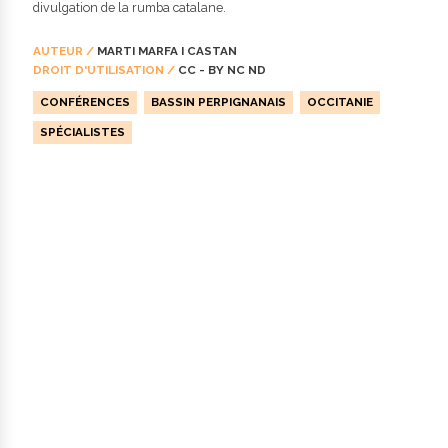
divulgation de la rumba catalane.
AUTEUR /
MARTI MARFA I CASTAN
DROIT D'UTILISATION /
CC - BY NC ND
CONFÉRENCES
BASSIN PERPIGNANAIS
OCCITANIE
SPÉCIALISTES